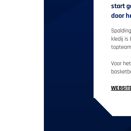
start 
door he
Spalding
kledij i
topteams
‌Voor he
basketba
WEBSIT