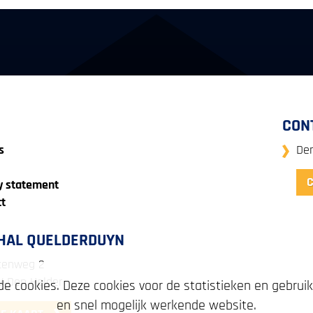
CON
s
De
y statement
t
HAL QUELDERDUYN
tenweg 2
LV Den Helder
de cookies. Deze cookies voor de statistieken en gebru
en snel mogelijk werkende website.