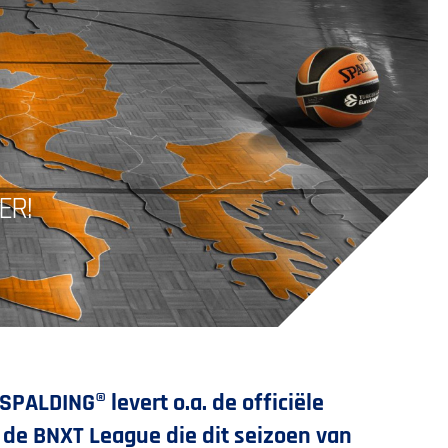
ER!
ALDING® levert o.a. de officiële
 de BNXT League die dit seizoen van