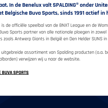
gaat. In de Benelux valt SPALDING® onder Uni
t Belgische Buva Sports, sinds 1991 actief in 
 is de officiële speelbal van de BNXT League en de Wom
s Buva Sports partner van alle nationale ploegen in zowe
 zoals Antwerp Giants in België en Den Helder SUNS in
t uitgebreide assortiment van Spalding producten (o.a. b
lborden) verwijzen wij u naar de website.
E BUVA SPORTS